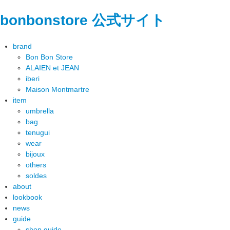
bonbonstore 公式サイト
brand
Bon Bon Store
ALAIEN et JEAN
iberi
Maison Montmartre
item
umbrella
bag
tenugui
wear
bijoux
others
soldes
about
lookbook
news
guide
shop guide