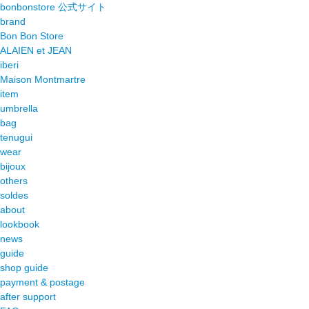
bonbonstore 公式サイト
brand
Bon Bon Store
ALAIEN et JEAN
iberi
Maison Montmartre
item
umbrella
bag
tenugui
wear
bijoux
others
soldes
about
lookbook
news
guide
shop guide
payment & postage
after support