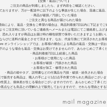
【交換・返品について】
ご注文の商品が到着しましたら、まず内容をご確認ください。
ておりますが、万が一配送中に以下のような事故が生じた場合、迅速に返品
・商品が破損／汚損していた場合
・ご注文と異なる商品が届けられた場合
理由により、返品・交換をご希望の場合は、商品到着後7日以内に下記までご
よりご注文時に頂いているご連絡先へメールまたは電話にてご連絡差し上げ
、恐れ入りますが商品はお届け時の梱包状態で保存いただきますようお願い
ならびに送料の返金とさせて頂きます。なお、代金引換にて決済されたお客
nStore オンラインショップでは、お客様の都合による商品の返品・交換は一切
下のような場合も返品・交換はお受けできませんので、あらかじめご了承く
・商品到着後7日以上経過した商品
・お客様がご使用になった商品
・お客様が破損・汚損された商品
・お客様が加工・修理された商品
・商品の箱やタグ、説明書などの付属品を汚損・破損・紛失された場合
店で販売する商品は、職人の手により1点1点手作業で作られた商品がございま
の性質上、個体差が生じる場合がございますのでので、あらかじめご了承くだ
や黒点なども良品との理解の上で販売しておりますので、それらを理由とする
s
mail magazine