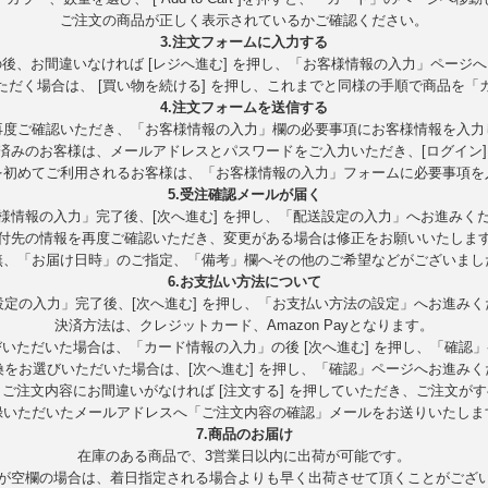
ご注文の商品が正しく表示されているかご確認ください。
3.注文フォームに入力する
後、お間違いなければ [レジへ進む] を押し、「お客様情報の入力」ページ
ただく場合は、 [買い物を続ける] を押し、これまでと同様の手順で商品を「
4.注文フォームを送信する
再度ご確認いただき、「お客様情報の入力」欄の必要事項にお客様情報を入力
済みのお客様は、メールアドレスとパスワードをご入力いただき、[ログイン]
を初めてご利用されるお客様は、「お客様情報の入力」フォームに必要事項を
5.受注確認メールが届く
様情報の入力」完了後、[次へ進む] を押し、「配送設定の入力」へお進みく
付先の情報を再度ご確認いただき、変更がある場合は修正をお願いいたしま
無、「お届け日時」のご指定、「備考」欄へその他のご希望などがございまし
6.お支払い方法について
設定の入力」完了後、[次へ進む] を押し、「お支払い方法の設定」へお進みく
決済方法は、クレジットカード、Amazon Payとなります。
いただいた場合は、「カード情報の入力」の後 [次へ進む] を押し、「確認
換をお選びいただいた場合は、[次へ進む] を押し、「確認」ページへお進みく
ご注文内容にお間違いがなければ [注文する] を押していただき、ご注文が
録いただいたメールアドレスへ「ご注文内容の確認」メールをお送りいたしま
7.商品のお届け
在庫のある商品で、3営業日以内に出荷が可能です。
が空欄の場合は、着日指定される場合よりも早く出荷させて頂くことがござ